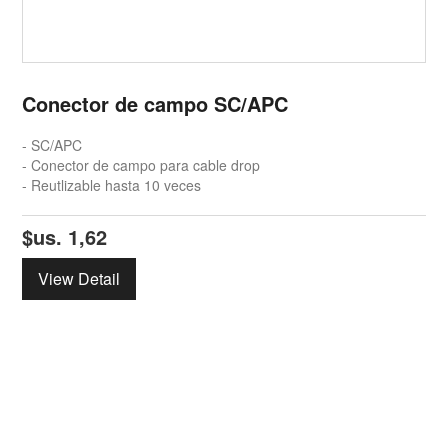
Conector de campo SC/APC
- SC/APC
- Conector de campo para cable drop
- Reutlizable hasta 10 veces
$us.
1,62
View Detail